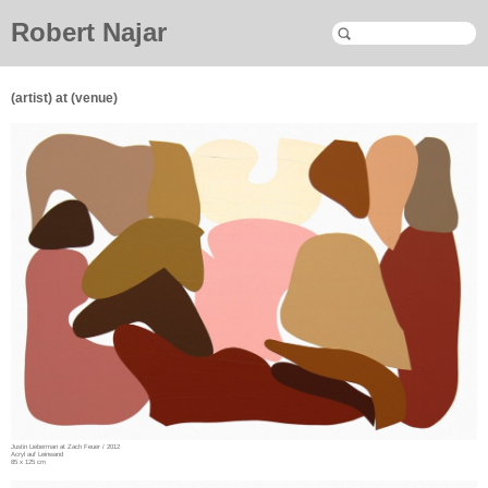
Robert Najar
(artist) at (venue)
Justin Lieberman at Zach Feuer / 2012
Acryl auf Leinwand
85 x 125 cm