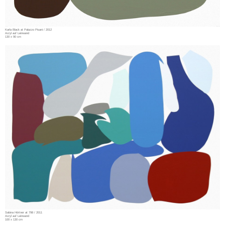
Karla Black at Palazzo Pisani / 2012
Acryl auf Leinwand
130 x 90 cm
Sabina Hörtner at 798 / 2011
Acryl auf Leinwand
100 x 130 cm