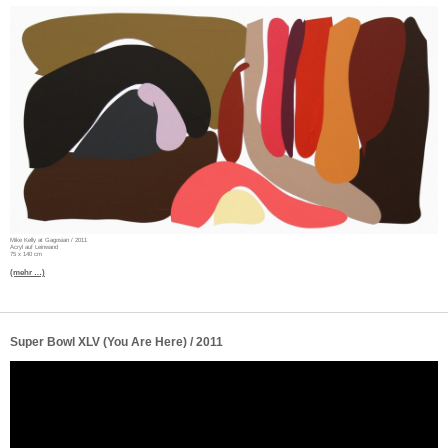
Mike Kelly at Gagosian / 2011
Acryl auf Leinwand
75 x 140 cm
(mehr …)
Super Bowl XLV (You Are Here) / 2011