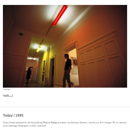
Farbfolien
(mehr …)
Today / 1995
Diese Arbeit entstand für die Ausstellung
This is Today
(kuratiert von Barbara Steiner), welche zur Art Cologne ’95, im damals
noch unfertigen Mediapark in Köln, statt fand.