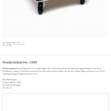
Good-looking Object / 1994
Holz, Schellack, Metall, Kunststoff
20 x 80 x 70 cm
Readymadeprints / 1990
Readymadeprints
sind Abdrücke von vorgefertigten oder industriell produzierten Gebrauchsgegenständen (oder deren
Einzelteile), wobei im Hochdruckverfahren jene Elemente erfasst werden, die auf einer Ebene liegen und deren Form durch
funktionelle Eigenschaften bestimmt wird.
Alle Abbildungen:
Readymadprint / 1990
Druckfarbe auf Papier
30 x 30 cm