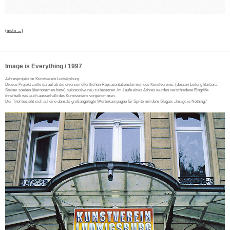
(mehr …)
Image is Everything / 1997
Jahresprojekt im Kunstverein Ludwigsburg.
Dieses Projekt zielte darauf ab die diversen öffentlichen Repräsentationsformen des Kunstvereins, (dessen Leitung Barbara
Steiner soeben übernommen hatte) sukzessive neu zu besetzen. Im Laufe eines Jahres wurden verschiedene Eingriffe
innerhalb wie auch ausserhalb des Kunstvereins vorgenommen.
Der Titel bezieht sich auf eine damals großangelegte Werbekampagne für Sprite mit dem Slogan: „Image is Nothing.“